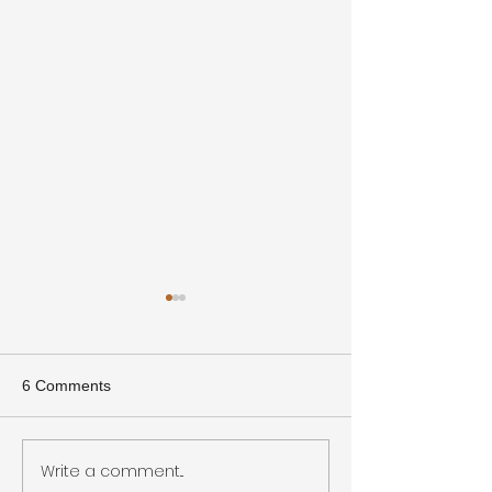
6 Comments
Write a comment...
KM Q&A Featuring:
Effective Approa