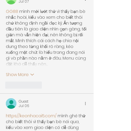
Jul 07
GG88
 mình mới lướt thử vì thấy bạn bè 
nhắc hoài, kiểu vào xem cho biết thôi 
chứ không định ngồi đọc kỹ. Ấn tượng 
đầu tiên là giao diện nhìn gọn gàng, tối 
giản mà vẫn hiện đại, nên không bị rối 
mắt. Mình thích cái cách họ chia nội 
dung theo từng khối rõ ràng, kéo 
xuống một chút là hiểu trang đang nói 
gì và phần nào nằm ở đâu. Menu cũng 
đặt khá dễ thấy nên…
Show More
Like
Reply
Guest
Jul 06
https://keonhacai5.com/
 mình ghé thử 
cho biết thôi vì thấy bạn bè nói qua, 
kiểu vào xem giao diện có dễ dùng 