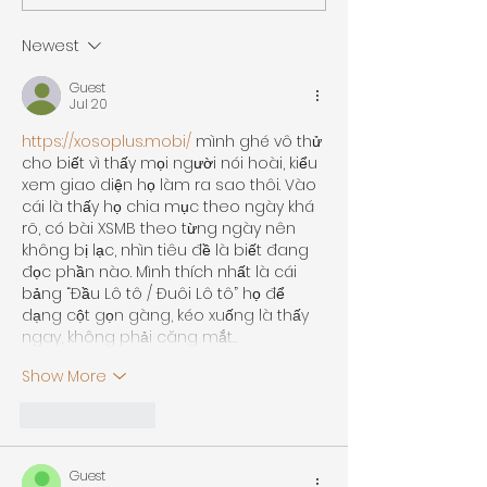
Meghan Thesing
Continuous Lear
Newest
Guest
Jul 20
https://xosoplus.mobi/
 mình ghé vô thử 
cho biết vì thấy mọi người nói hoài, kiểu 
xem giao diện họ làm ra sao thôi. Vào 
cái là thấy họ chia mục theo ngày khá 
rõ, có bài XSMB theo từng ngày nên 
không bị lạc, nhìn tiêu đề là biết đang 
đọc phần nào. Mình thích nhất là cái 
bảng “Đầu Lô tô / Đuôi Lô tô” họ để 
dạng cột gọn gàng, kéo xuống là thấy 
ngay, không phải căng mắt…
Show More
Like
Reply
Guest