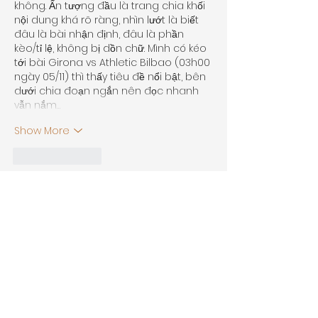
không. Ấn tượng đầu là trang chia khối 
nội dung khá rõ ràng, nhìn lướt là biết 
đâu là bài nhận định, đâu là phần 
kèo/tỉ lệ, không bị dồn chữ. Mình có kéo 
tới bài Girona vs Athletic Bilbao (03h00 
ngày 05/11) thì thấy tiêu đề nổi bật, bên 
dưới chia đoạn ngắn nên đọc nhanh 
vẫn nắm…
Show More
Like
Reply
Guest
Jun 26
tải sunwin
 mình thấy bạn bè nhắc hoài 
nên cũng ghé thử cho biết, kiểu vào 
xem giao diện thôi chứ chưa có đào 
sâu gì. Vừa mở lên là thấy trang nhìn 
khá gọn, khoảng trắng vừa đủ nên 
không bị rối mắt. Mình để ý nhất là phần 
menu đặt ngay chỗ dễ thấy, bấm qua 